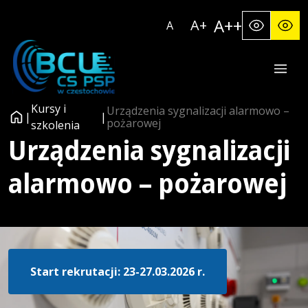
Skip
A++
A+
to
A
content
Kursy i
Urządzenia sygnalizacji alarmowo –
|
|
pożarowej
szkolenia
Urządzenia sygnalizacji
alarmowo – pożarowej
Start rekrutacji: 23-27.03.2026 r.